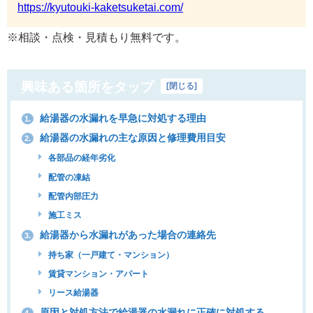
https://kyutouki-kaketsuketai.com/
※相談・点検・見積もり無料です。
興味ある箇所をタップ
[
閉じる
]
給湯器の水漏れを早急に対処する理由
1.
給湯器の水漏れの主な原因と修理費用目安
2.
各部品の経年劣化
配管の凍結
配管内部圧力
施工ミス
給湯器から水漏れがあった場合の連絡先
3.
持ち家（一戸建て・マンション）
賃貸マンション・アパート
リース給湯器
原因と対処方法で給湯器の水漏れに正確に対処する