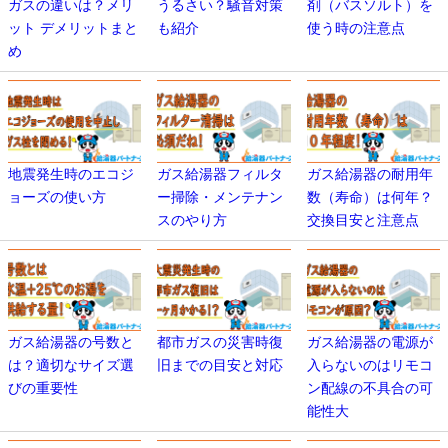
ガスの違いは？メリ
うるさい？騒音対策
剤（バスソルト）を
ット デメリットまと
も紹介
使う時の注意点
め
地震発生時のエコジ
ガス給湯器フィルタ
ガス給湯器の耐用年
ョーズの使い方
ー掃除・メンテナン
数（寿命）は何年？
スのやり方
交換目安と注意点
ガス給湯器の号数と
都市ガスの災害時復
ガス給湯器の電源が
は？適切なサイズ選
旧までの目安と対応
入らないのはリモコ
びの重要性
ン配線の不具合の可
能性大