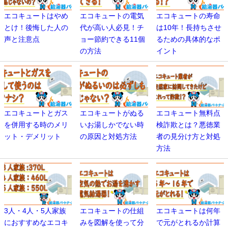
エコキュートはやめ
エコキュートの電気
エコキュートの寿命
とけ！後悔した人の
代が高い人必見！チ
は10年！長持ちさせ
声と注意点
ョー節約できる11個
るための具体的なポ
の方法
イント
エコキュートとガス
エコキュートがぬる
エコキュート無料点
を併用する時のメリ
いお湯しかでない時
検詐欺とは？悪徳業
ット・デメリット
の原因と対処方法
者の見分け方と対処
方法
3人・4人・5人家族
エコキュートの仕組
エコキュートは何年
におすすめなエコキ
みを図解を使って分
で元がとれるか計算