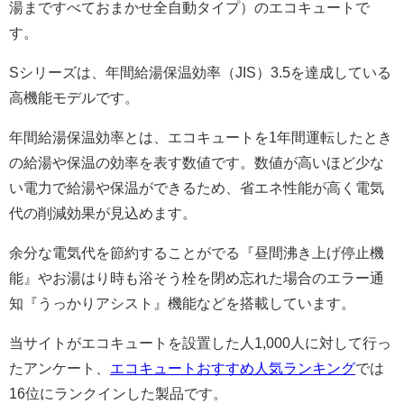
湯まですべておまかせ全自動タイプ）のエコキュートで
す。
Sシリーズは、年間給湯保温効率（JIS）3.5を達成している
高機能モデルです。
年間給湯保温効率とは、エコキュートを1年間運転したとき
の給湯や保温の効率を表す数値です。数値が高いほど少な
い電力で給湯や保温ができるため、省エネ性能が高く電気
代の削減効果が見込めます。
余分な電気代を節約することがでる『昼間沸き上げ停止機
能』やお湯はり時も浴そう栓を閉め忘れた場合のエラー通
知『うっかりアシスト』機能などを搭載しています。
当サイトがエコキュートを設置した人1,000人に対して行っ
たアンケート、
エコキュートおすすめ人気ランキング
では
16位にランクインした製品です。