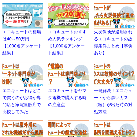
エコキュートの相場
エコキュートおすす
火災保険が適用され
は40～50万円
め人気ランキング
るエコキュートの故
【1000名アンケート
【1,000名アンケー
障条件まとめ【事例
結果】
ト結果】
あり】
エコキュートはどこ
エコキュートをヤマ
一発解決！エコキュ
で買うのがお得か専
ダ電機で購入する時
ートから黒いカス
門店と家電量販店で
の注意点
（粒）が出た時の対
比較してみた
処方法