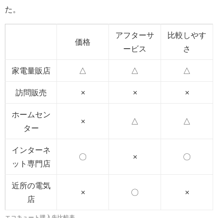
た。
アフターサ
比較しやす
価格
ービス
さ
家電量販店
△
△
△
訪問販売
×
×
×
ホームセン
×
△
△
ター
インターネ
〇
×
〇
ット専門店
近所の電気
×
〇
×
店
エコキュート購入先比較表