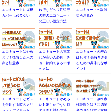
エコキュートに屋根
旅行などの長期留守
エコキュートの設置
カバーは必要ない
の時のエコキュート
場所注意点
の正しい設定方法
エコキュートはやめ
エコキュートの電気
エコキュートの寿命
とけ！後悔した人の
代が高い人必見！チ
は10年！長持ちさせ
声と注意点
ョー節約できる11個
るための具体的なポ
の方法
イント
エコキュートとガス
エコキュートがぬる
エコキュート無料点
を併用する時のメリ
いお湯しかでない時
検詐欺とは？悪徳業
ット・デメリット
の原因と対処方法
者の見分け方と対処