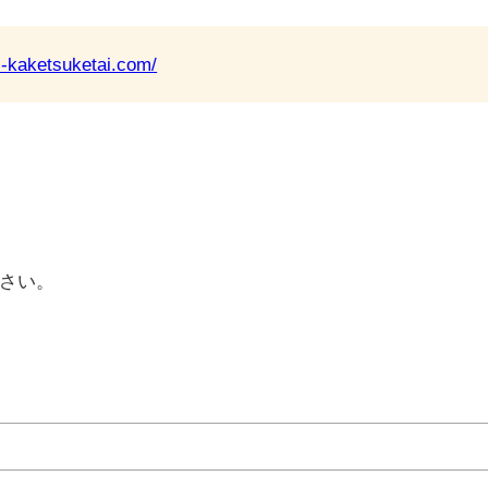
ki-kaketsuketai.com/
さい。