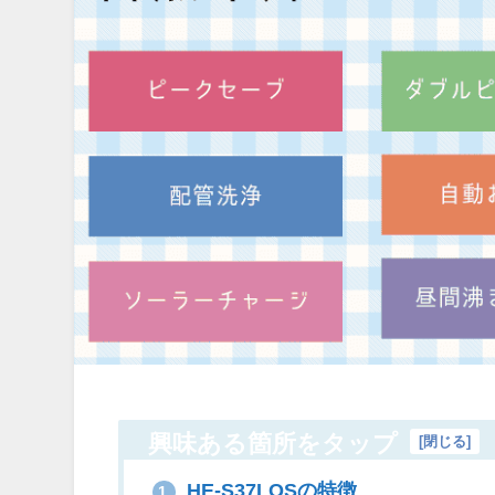
興味ある箇所をタップ
[
閉じる
]
HE-S37LQSの特徴
1.