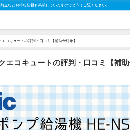
補助金などお得な情報も掲載していますのでどうぞご覧ください。
ソニックエコキュートの評判・口コミ【補助金対象】
ナソニックエコキュートの評判・口コミ【補