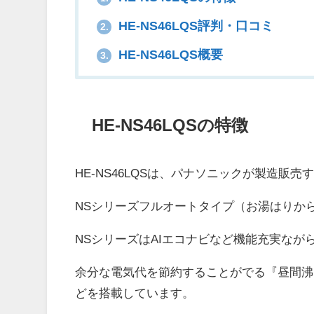
HE-NS46LQS評判・口コミ
2.
HE-NS46LQS概要
3.
HE-NS46LQSの特徴
HE-NS46LQSは、パナソニックが製造販
NSシリーズフルオートタイプ（お湯はりか
NSシリーズはAIエコナビなど機能充実な
余分な電気代を節約することがでる『昼間沸
どを搭載しています。