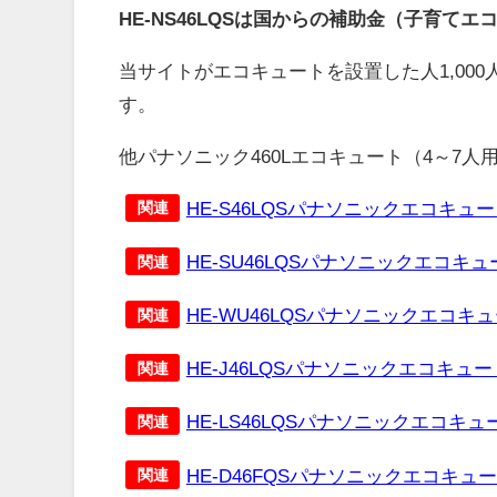
HE-NS46LQSは国からの補助金（子育て
当サイトがエコキュートを設置した人1,00
す。
他パナソニック460Lエコキュート（4～7
HE-S46LQSパナソニックエコキ
関連
HE-SU46LQSパナソニックエコキ
関連
HE-WU46LQSパナソニックエコキ
関連
HE-J46LQSパナソニックエコキュ
関連
HE-LS46LQSパナソニックエコキ
関連
HE-D46FQSパナソニックエコキュ
関連