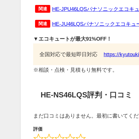
HE-JPU46LQSパナソニックエコ
関連
HE-JU46LQSパナソニックエコキ
関連
▼エコキュートが最大91%OFF！
全国対応で最短即日対応
https://kyutou
※相談・点検・見積もり無料です。
HE-NS46LQS評判・口コミ
まだ口コミはありません。最初に書いてくだ
評価