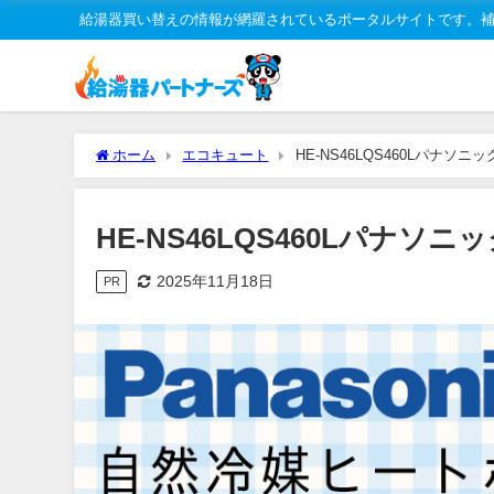
給湯器買い替えの情報が網羅されているポータルサイトです。
ホーム
エコキュート
HE-NS46LQS460Lパナ
HE-NS46LQS460Lパ
2025年11月18日
PR