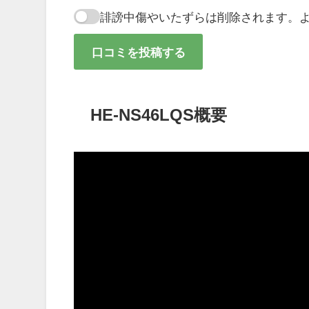
誹謗中傷やいたずらは削除されます。
口コミを投稿する
HE-NS46LQS概要