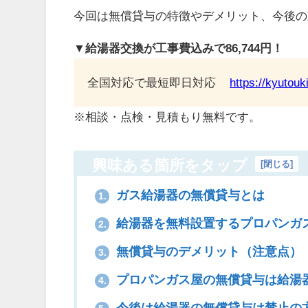
今回は無償貸与の特徴やデメリット、今後の
▼給湯器交換が工事費込みで86,744円！
全国対応で最短即日対応
https://kyutou
※相談・点検・見積もり無料です。
興味ある箇所をタップ
[
閉じる
]
ガス給湯器の無償貸与とは
1.
給湯器を無料設置するプロパンガ
2.
無償貸与のデメリット（注意点）
3.
プロパンガス屋の無償貸与は給湯
4.
今後は給湯器の無償貸与は禁止の