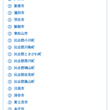
新座市
41.
蓮田市
42.
羽生市
43.
飯能市
44.
東松山市
45.
比企郡小川町
46.
比企郡川島町
47.
比企郡ときがわ町
48.
比企郡滑川町
49.
比企郡鳩山町
50.
比企郡吉見町
51.
比企郡嵐山町
52.
日高市
53.
深谷市
54.
富士見市
55.
本庄市
56.