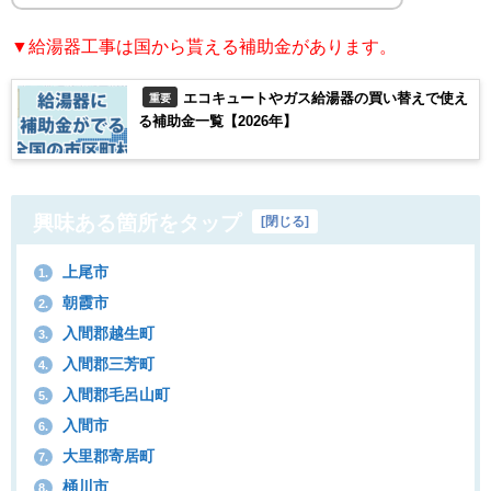
▼給湯器工事は国から貰える補助金があります。
エコキュートやガス給湯器の買い替えで使え
重要
る補助金一覧【2026年】
興味ある箇所をタップ
[
閉じる
]
上尾市
1.
朝霞市
2.
入間郡越生町
3.
入間郡三芳町
4.
入間郡毛呂山町
5.
入間市
6.
大里郡寄居町
7.
桶川市
8.