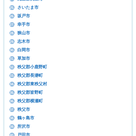
さいたま市
25.
坂戸市
26.
幸手市
27.
狭山市
28.
志木市
29.
白岡市
30.
草加市
31.
秩父郡小鹿野町
32.
秩父郡長瀞町
33.
秩父郡東秩父村
34.
秩父郡皆野町
35.
秩父郡横瀬町
36.
秩父市
37.
鶴ヶ島市
38.
所沢市
39.
戸田市
40.